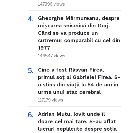
147396 views
Gheorghe Mărmureanu, despre
mișcarea seismică din Gorj.
Când se va produce un
cutremur comparabil cu cel din
1977
146547 views
Cine a fost Răsvan Firea,
primul soț al Gabrielei Firea. S-
a stins din viață la 54 de ani în
urma unui atac cerebral
117179 views
Adrian Mutu, lovit unde îl
doare cel mai tare. S-au aflat
lucruri neplăcute despre soția