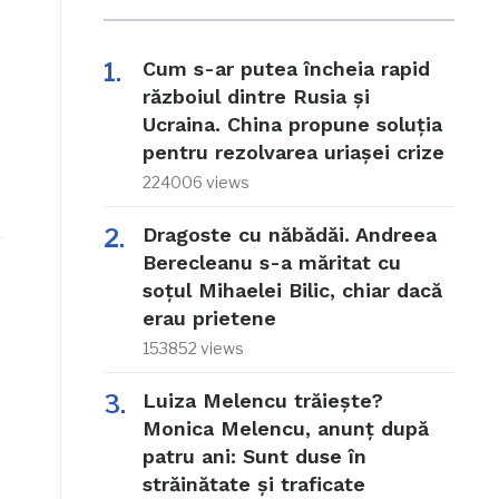
Cum s-ar putea încheia rapid
războiul dintre Rusia și
Ucraina. China propune soluția
pentru rezolvarea uriașei crize
224006 views
Dragoste cu năbădăi. Andreea
Berecleanu s-a măritat cu
soțul Mihaelei Bilic, chiar dacă
erau prietene
153852 views
Luiza Melencu trăiește?
Monica Melencu, anunț după
patru ani: Sunt duse în
străinătate și traficate