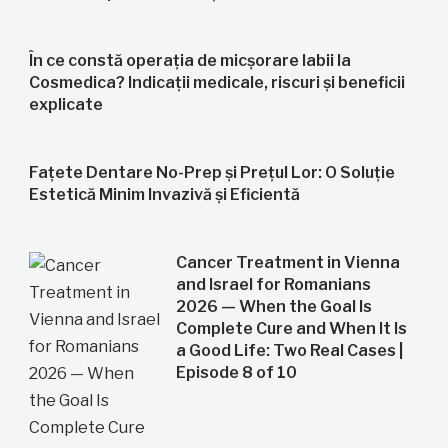
În ce constă operația de micșorare labii la
Cosmedica? Indicații medicale, riscuri și beneficii
explicate
Fațete Dentare No-Prep și Prețul Lor: O Soluție
Estetică Minim Invazivă și Eficientă
Cancer Treatment in Vienna
and Israel for Romanians
2026 — When the Goal Is
Complete Cure and When It Is
a Good Life: Two Real Cases |
Episode 8 of 10