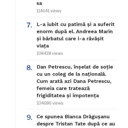
sa
114641 views
L-a iubit cu patimă și a suferit
enorm după el. Andreea Marin
și bărbatul care i-a răvășit
viața
108428 views
Dan Petrescu, înșelat de soție
cu un coleg de la națională.
Cum arată azi Dana Petrescu,
femeia care tratează
frigiditatea și impotența
104686 views
Ce spunea Bianca Drăgușanu
despre Tristan Tate după ce au