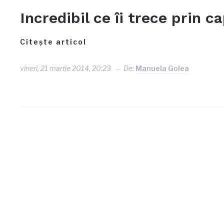
Incredibil ce îi trece prin c
Citește articol
vineri, 21 martie 2014, 20:23
De:
Manuela Golea