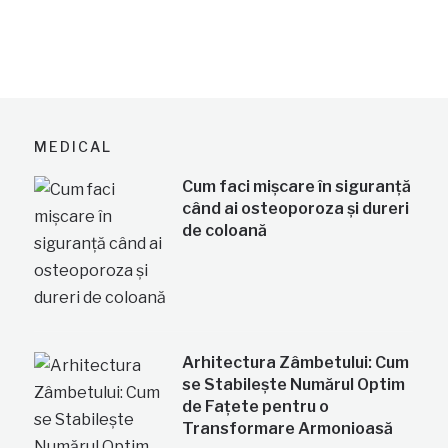
MEDICAL
Cum faci mișcare în siguranță
când ai osteoporoza și dureri
de coloană
Arhitectura Zâmbetului: Cum
se Stabilește Numărul Optim
de Fațete pentru o
Transformare Armonioasă