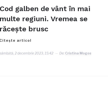
Cod galben de vânt în mai
multe regiuni. Vremea se
răceşte brusc
Citește articol
sâmbătă, 2 decembrie 2023, 15:42
De:
Cristina Mogos