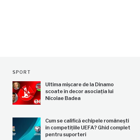
SPORT
Ultima mișcare de la Dinamo
scoate în decor asociația lui
Nicolae Badea
Cum se califică echipele românești
în competițiile UEFA? Ghid complet
pentru suporteri