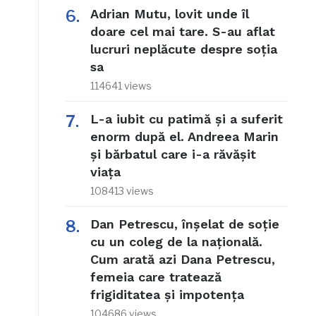
Adrian Mutu, lovit unde îl
doare cel mai tare. S-au aflat
lucruri neplăcute despre soția
sa
114641 views
L-a iubit cu patimă și a suferit
enorm după el. Andreea Marin
și bărbatul care i-a răvășit
viața
108413 views
Dan Petrescu, înșelat de soție
cu un coleg de la națională.
Cum arată azi Dana Petrescu,
femeia care tratează
frigiditatea și impotența
104686 views