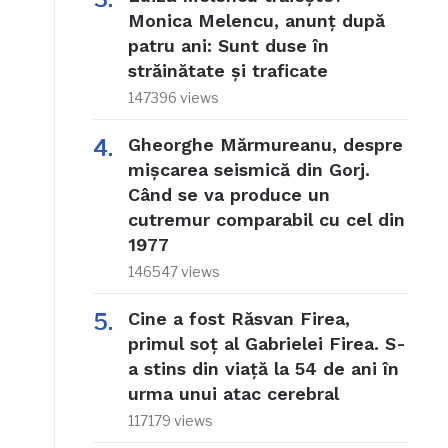
Monica Melencu, anunț după
patru ani: Sunt duse în
străinătate și traficate
147396 views
Gheorghe Mărmureanu, despre
mișcarea seismică din Gorj.
Când se va produce un
cutremur comparabil cu cel din
1977
146547 views
Cine a fost Răsvan Firea,
primul soț al Gabrielei Firea. S-
a stins din viață la 54 de ani în
urma unui atac cerebral
117179 views