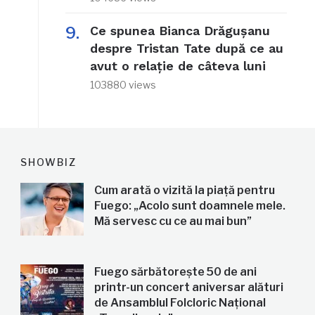
Ce spunea Bianca Drăgușanu
despre Tristan Tate după ce au
avut o relație de câteva luni
103880 views
SHOWBIZ
Cum arată o vizită la piață pentru
Fuego: „Acolo sunt doamnele mele.
Mă servesc cu ce au mai bun”
Fuego sărbătorește 50 de ani
printr-un concert aniversar alături
de Ansamblul Folcloric Național