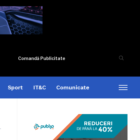
Comandă Publicitate
Sport
IT&C
Comunicate
Toggl
sideb
&
naviga