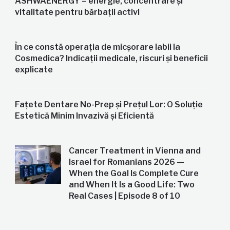
ASHWAENERGY – energie, concentrare și
vitalitate pentru bărbații activi
În ce constă operația de micșorare labii la
Cosmedica? Indicații medicale, riscuri și beneficii
explicate
Fațete Dentare No-Prep și Prețul Lor: O Soluție
Estetică Minim Invazivă și Eficientă
Cancer Treatment in Vienna and
Israel for Romanians 2026 —
When the Goal Is Complete Cure
and When It Is a Good Life: Two
Real Cases | Episode 8 of 10