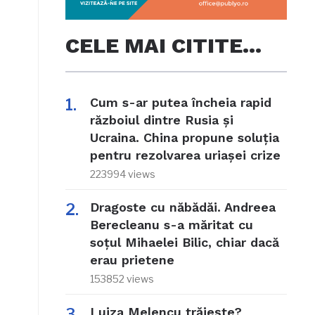
CELE MAI CITITE…
Cum s-ar putea încheia rapid
războiul dintre Rusia și
Ucraina. China propune soluția
pentru rezolvarea uriașei crize
223994 views
Dragoste cu năbădăi. Andreea
Berecleanu s-a măritat cu
soțul Mihaelei Bilic, chiar dacă
erau prietene
153852 views
Luiza Melencu trăiește?