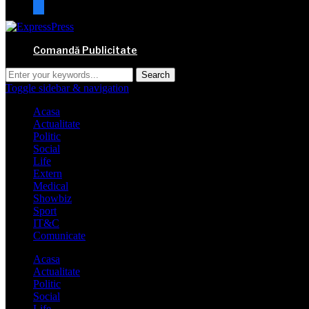
mail
Comandă Publicitate
Toggle sidebar & navigation
Acasa
Actualitate
Politic
Social
Life
Extern
Medical
Showbiz
Sport
IT&C
Comunicate
Acasa
Actualitate
Politic
Social
Life