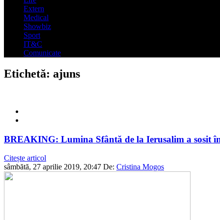
Extern
Medical
Showbiz
Sport
IT&C
Comunicate
Etichetă:
ajuns
BREAKING: Lumina Sfântă de la Ierusalim a sosit 
Citește articol
sâmbătă, 27 aprilie 2019, 20:47
De:
Cristina Mogos