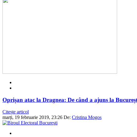
Oprișan atac la Dragnea: De când a ajuns la Bucureșt
Citește articol
marți, 19 februarie 2019, 23:26
De:
Cristina Mogos