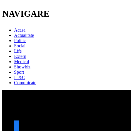
NAVIGARE
Acasa
Actualitate
Politic
Social
Life
Extern
Medical
Showbiz
Sport
IT&C
Comunicate
URMARESTE-NE
facebook