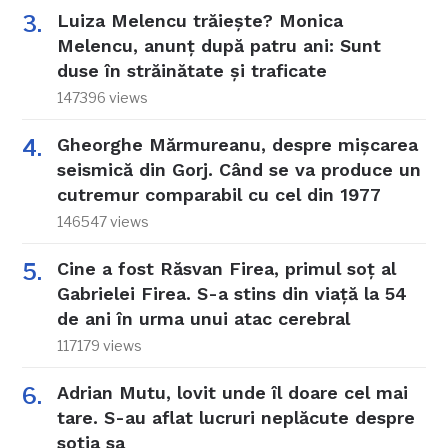
Luiza Melencu trăiește? Monica
Melencu, anunț după patru ani: Sunt
duse în străinătate și traficate
147396 views
Gheorghe Mărmureanu, despre mișcarea
seismică din Gorj. Când se va produce un
cutremur comparabil cu cel din 1977
146547 views
Cine a fost Răsvan Firea, primul soț al
Gabrielei Firea. S-a stins din viață la 54
de ani în urma unui atac cerebral
117179 views
Adrian Mutu, lovit unde îl doare cel mai
tare. S-au aflat lucruri neplăcute despre
soția sa