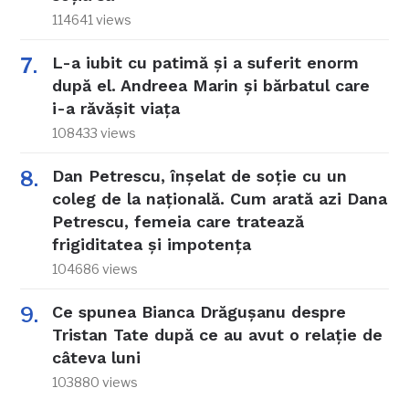
114641 views
L-a iubit cu patimă și a suferit enorm
după el. Andreea Marin și bărbatul care
i-a răvășit viața
108433 views
Dan Petrescu, înșelat de soție cu un
coleg de la națională. Cum arată azi Dana
Petrescu, femeia care tratează
frigiditatea și impotența
104686 views
Ce spunea Bianca Drăgușanu despre
Tristan Tate după ce au avut o relație de
câteva luni
103880 views