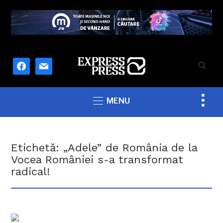
facebook
mail
Togg
MENU
sideb
&
navig
Etichetă:
„Adele” de România de la
Vocea României s-a transformat
radical!