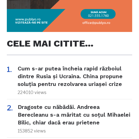
CELE MAI CITITE…
Cum s-ar putea încheia rapid războiul
dintre Rusia și Ucraina. China propune
soluția pentru rezolvarea uriașei crize
224010 views
Dragoste cu năbădăi. Andreea
Berecleanu s-a măritat cu soțul Mihaelei
Bilic, chiar dacă erau prietene
153852 views