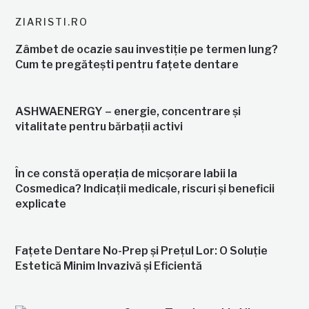
ZIARISTI.RO
Zâmbet de ocazie sau investiție pe termen lung?
Cum te pregătești pentru fațete dentare
ASHWAENERGY – energie, concentrare și
vitalitate pentru bărbații activi
În ce constă operația de micșorare labii la
Cosmedica? Indicații medicale, riscuri și beneficii
explicate
Fațete Dentare No-Prep și Prețul Lor: O Soluție
Estetică Minim Invazivă și Eficientă