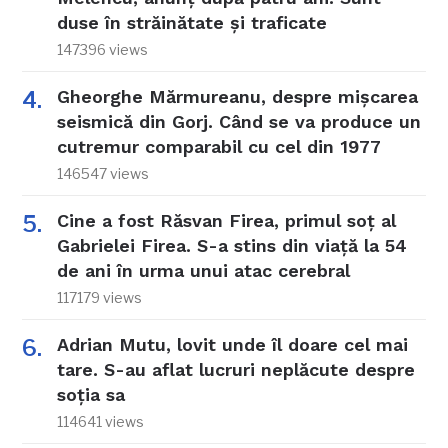
duse în străinătate și traficate
147396 views
Gheorghe Mărmureanu, despre mișcarea
seismică din Gorj. Când se va produce un
cutremur comparabil cu cel din 1977
146547 views
Cine a fost Răsvan Firea, primul soț al
Gabrielei Firea. S-a stins din viață la 54
de ani în urma unui atac cerebral
117179 views
Adrian Mutu, lovit unde îl doare cel mai
tare. S-au aflat lucruri neplăcute despre
soția sa
114641 views