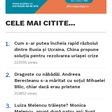
CELE MAI CITITE…
Cum s-ar putea încheia rapid războiul
dintre Rusia și Ucraina. China propune
soluția pentru rezolvarea uriașei crize
223995 views
Dragoste cu năbădăi. Andreea
Berecleanu s-a măritat cu soțul Mihaelei
Bilic, chiar dacă erau prietene
153852 views
Luiza Melencu trăiește? Monica
Melencu, anunț după patru ani: Sunt