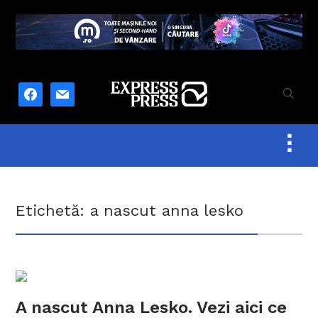
facebook
mail
Togg
sideb
&
navig
Etichetă:
a nascut anna lesko
A nascut Anna Lesko. Vezi aici ce