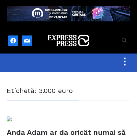
facebook
mail
Togg
sideb
&
navig
Etichetă:
3.000 euro
Anda Adam ar da oricât numai să