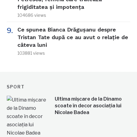
frigiditatea și impotența
104686 views
Ce spunea Bianca Drăgușanu despre
Tristan Tate după ce au avut o relație de
câteva luni
103881 views
SPORT
Ultima mișcare de la Dinamo
scoate în decor asociația lui
Nicolae Badea