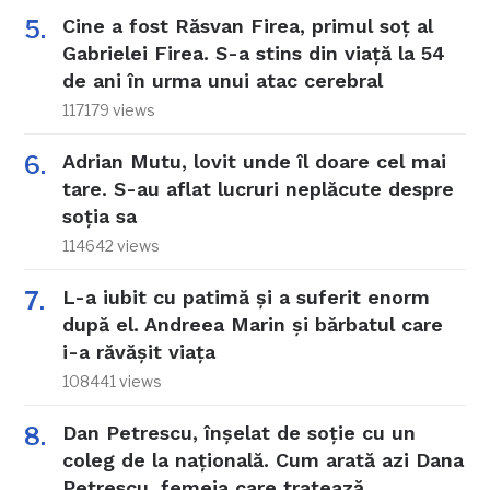
Cine a fost Răsvan Firea, primul soț al
Gabrielei Firea. S-a stins din viață la 54
de ani în urma unui atac cerebral
117179 views
Adrian Mutu, lovit unde îl doare cel mai
tare. S-au aflat lucruri neplăcute despre
soția sa
114642 views
L-a iubit cu patimă și a suferit enorm
după el. Andreea Marin și bărbatul care
i-a răvășit viața
108441 views
Dan Petrescu, înșelat de soție cu un
coleg de la națională. Cum arată azi Dana
Petrescu, femeia care tratează