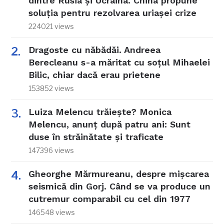
dintre Rusia și Ucraina. China propune
soluția pentru rezolvarea uriașei crize
224021 views
Dragoste cu năbădăi. Andreea
Berecleanu s-a măritat cu soțul Mihaelei
Bilic, chiar dacă erau prietene
153852 views
Luiza Melencu trăiește? Monica
Melencu, anunț după patru ani: Sunt
duse în străinătate și traficate
147396 views
Gheorghe Mărmureanu, despre mișcarea
seismică din Gorj. Când se va produce un
cutremur comparabil cu cel din 1977
146548 views