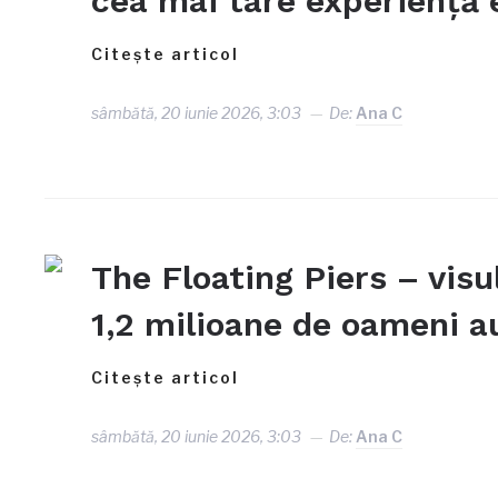
cea mai tare experiență e
Citește articol
sâmbătă, 20 iunie 2026, 3:03
De:
Ana C
The Floating Piers – visul
1,2 milioane de oameni 
Citește articol
sâmbătă, 20 iunie 2026, 3:03
De:
Ana C