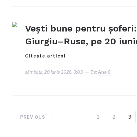
Vești bune pentru șoferi:
Giurgiu–Ruse, pe 20 iuni
Citește articol
sâmbătă, 20 iunie 2026, 3:03
De:
Ana C
1
2
3
PREVIOUS