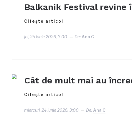
Balkanik Festival revine
Citește articol
joi, 25 iunie 2026, 3:00
De:
Ana C
Cât de mult mai au încre
Citește articol
miercuri, 24 iunie 2026, 3:00
De:
Ana C