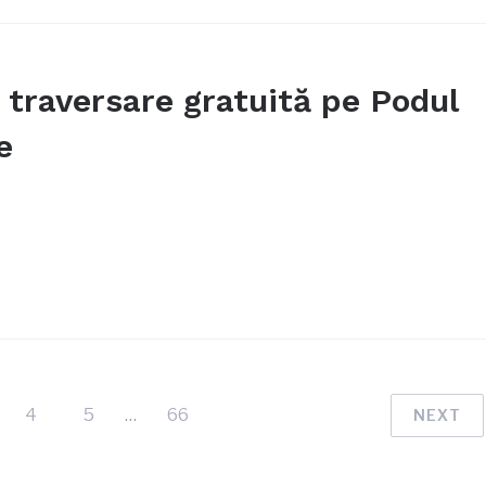
 traversare gratuită pe Podul
e
4
5
…
66
NEXT