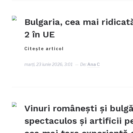
Bulgaria, cea mai ridicată
2 în UE
Citește articol
marți, 23 iunie 2026, 3:01
De:
Ana C
Vinuri românești și bulg
spectaculos și artificii 