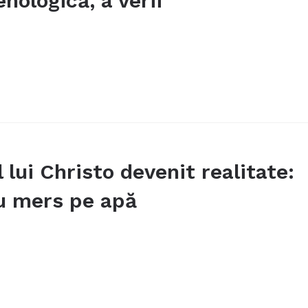
nologică, a verii
 lui Christo devenit realitate:
au mers pe apă