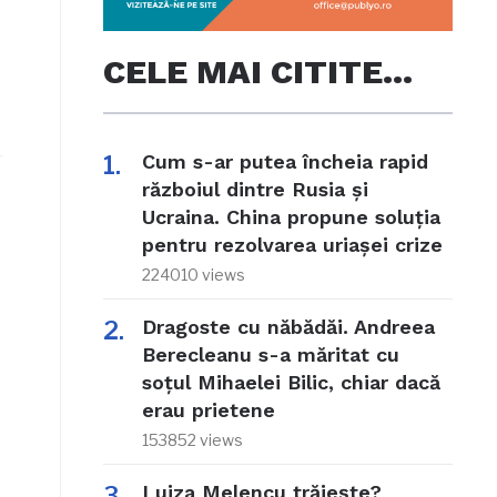
CELE MAI CITITE…
Cum s-ar putea încheia rapid
războiul dintre Rusia și
Ucraina. China propune soluția
e
pentru rezolvarea uriașei crize
224010 views
Dragoste cu năbădăi. Andreea
Berecleanu s-a măritat cu
soțul Mihaelei Bilic, chiar dacă
erau prietene
153852 views
Luiza Melencu trăiește?