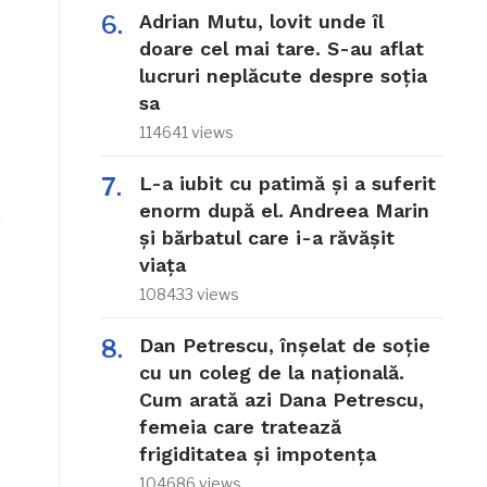
Adrian Mutu, lovit unde îl
doare cel mai tare. S-au aflat
lucruri neplăcute despre soția
sa
114641 views
L-a iubit cu patimă și a suferit
enorm după el. Andreea Marin
și bărbatul care i-a răvășit
viața
108433 views
Dan Petrescu, înșelat de soție
cu un coleg de la națională.
Cum arată azi Dana Petrescu,
femeia care tratează
frigiditatea și impotența
104686 views