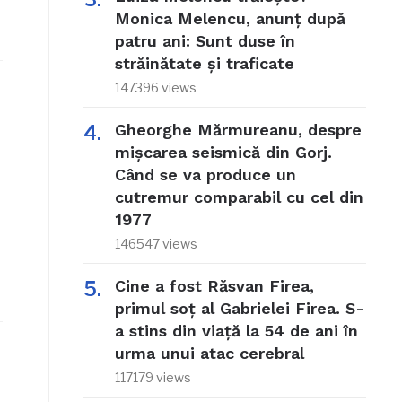
Monica Melencu, anunț după
patru ani: Sunt duse în
străinătate și traficate
147396 views
Gheorghe Mărmureanu, despre
mișcarea seismică din Gorj.
Când se va produce un
cutremur comparabil cu cel din
1977
146547 views
Cine a fost Răsvan Firea,
primul soț al Gabrielei Firea. S-
a stins din viață la 54 de ani în
urma unui atac cerebral
117179 views