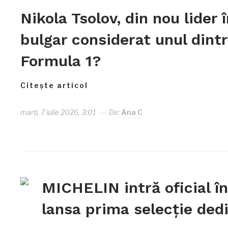
Nikola Tsolov, din nou lider 
bulgar considerat unul dintr
Formula 1?
Citește articol
marți, 7 iulie 2026, 3:01
De:
Ana C
MICHELIN intră oficial în
lansa prima selecție ded