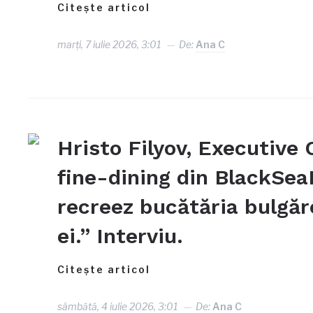
Citește articol
marți, 7 iulie 2026, 3:01
De:
Ana C
Hristo Filyov, Executive 
fine-dining din BlackSea
recreez bucătăria bulgăr
ei.” Interviu.
Citește articol
sâmbătă, 4 iulie 2026, 3:01
De:
Ana C