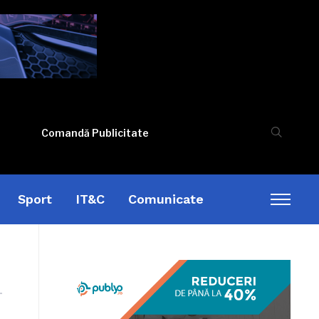
Comandă Publicitate
Sport
IT&C
Comunicate
Toggl
sideb
&
naviga