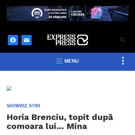
facebook
mail
Togg
MENU
sideb
&
navig
,
SHOWBIZ
STIRI
Horia Brenciu, topit după
comoara lui… Mina