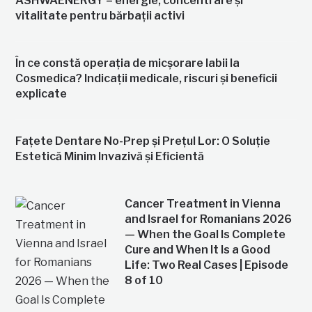
ASHWAENERGY – energie, concentrare și
vitalitate pentru bărbații activi
În ce constă operația de micșorare labii la
Cosmedica? Indicații medicale, riscuri și beneficii
explicate
Fațete Dentare No-Prep și Prețul Lor: O Soluție
Estetică Minim Invazivă și Eficientă
Cancer Treatment in Vienna
and Israel for Romanians 2026
— When the Goal Is Complete
Cure and When It Is a Good
Life: Two Real Cases | Episode
8 of 10