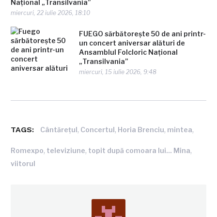
Național „Transilvania”
miercuri, 22 iulie 2026, 18:10
FUEGO sărbătorește 50 de ani printr-
un concert aniversar alături de
Ansamblul Folcloric Național
„Transilvania”
miercuri, 15 iulie 2026, 9:48
TAGS:
,
,
,
,
Cântăreţul
Concertul
Horia Brenciu
mintea
,
,
,
Romexpo
televiziune
topit după comoara lui... Mina
viitorul