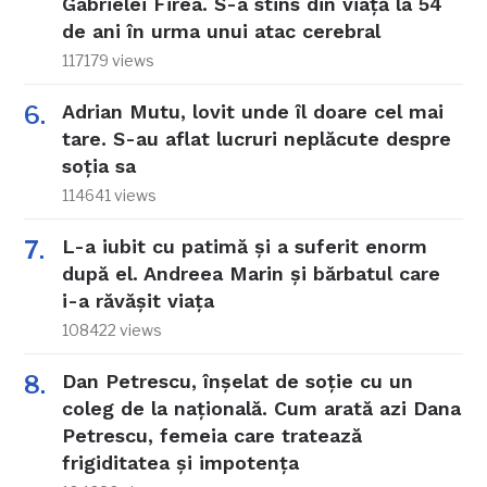
Gabrielei Firea. S-a stins din viață la 54
de ani în urma unui atac cerebral
117179 views
Adrian Mutu, lovit unde îl doare cel mai
tare. S-au aflat lucruri neplăcute despre
soția sa
114641 views
L-a iubit cu patimă și a suferit enorm
după el. Andreea Marin și bărbatul care
i-a răvășit viața
108422 views
Dan Petrescu, înșelat de soție cu un
coleg de la națională. Cum arată azi Dana
Petrescu, femeia care tratează
frigiditatea și impotența