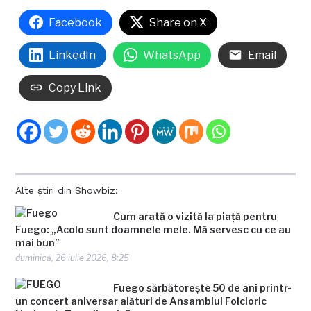
Facebook
Share on X
LinkedIn
WhatsApp
Email
Copy Link
Alte știri din Showbiz:
Cum arată o vizită la piață pentru
Fuego: „Acolo sunt doamnele mele. Mă servesc cu ce au
mai bun”
duminică, 26 iulie 2026, 8:25
Fuego sărbătorește 50 de ani printr-
un concert aniversar alături de Ansamblul Folcloric