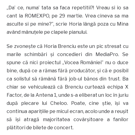
„Da’ ce, numa’ tata sa faca repetitii?! Vreau si io sa
cant la ROMEXPO, pe 29 martie. Vrea cineva sa ma
asculte si pe mine?”, scrie Horia lângă poza cu Mina
având mânuţele pe clapele pianului.
Se zvoneşte că Horia Brenciu este un pic stresat cu
marile schimbări şi concedieri din MediaPro. Se
spune că nici proiectul „Vocea României” nu o duce
bine, după ce a rămas fără producător, şi că e posibil
ca solistul să rămână fără job-ul bănos din trust. Ba
chiar se vehiculează că Brenciu curtează echipa X
Factor, de la Antena 1, unde s-a eliberat un loc în juriu
după plecare lui Cheloo. Poate, cine ştie, îşi va
continua apariţiile pe micul ecran, acolo unde a reuşit
să îşi atragă majoritatea covârşitoare a fanilor
plătitori de bilete de concert.